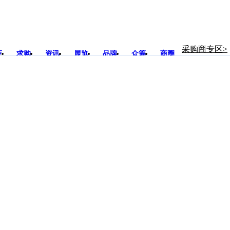
采购商专区>
应
求购
资讯
展览
品牌
众筹
商圈