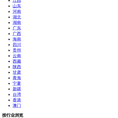
江西
山东
河南
湖北
湖南
广东
广西
海南
四川
贵州
云南
西藏
陕西
甘肃
青海
宁夏
新疆
台湾
香港
澳门
按行业浏览