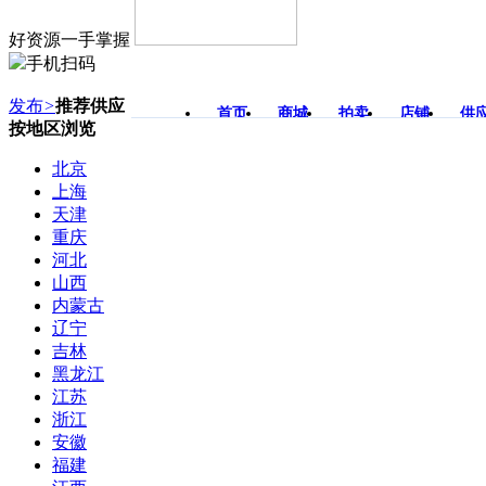
好资源一手掌握
手机扫码
发布
>
推荐供应
首页
商城
拍卖
店铺
供
按地区浏览
北京
上海
天津
重庆
河北
山西
内蒙古
辽宁
吉林
黑龙江
江苏
浙江
安徽
福建