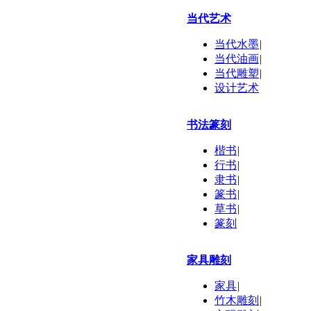
当代艺术
当代水墨
|
当代油画
|
当代雕塑
|
设计艺术
书法篆刻
楷书
|
行书
|
隶书
|
篆书
|
草书
|
篆刻
家具雕刻
家具
|
竹木雕刻
|