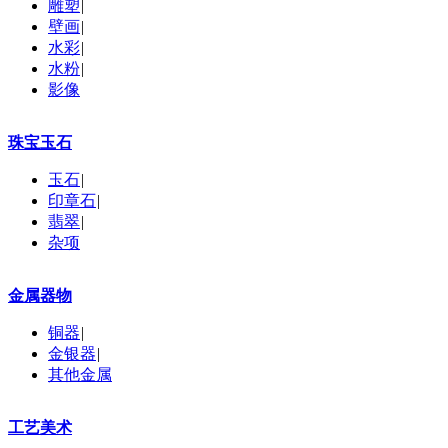
雕塑
|
壁画
|
水彩
|
水粉
|
影像
珠宝玉石
玉石
|
印章石
|
翡翠
|
杂项
金属器物
铜器
|
金银器
|
其他金属
工艺美术