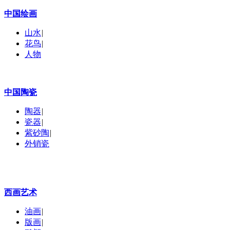
中国绘画
山水
|
花鸟
|
人物
中国陶瓷
陶器
|
瓷器
|
紫砂陶
|
外销瓷
西画艺术
油画
|
版画
|